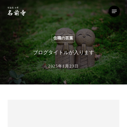
Skip
Menu
to
main
content
住職の言葉
ブログタイトルが入ります
2025年1月23日